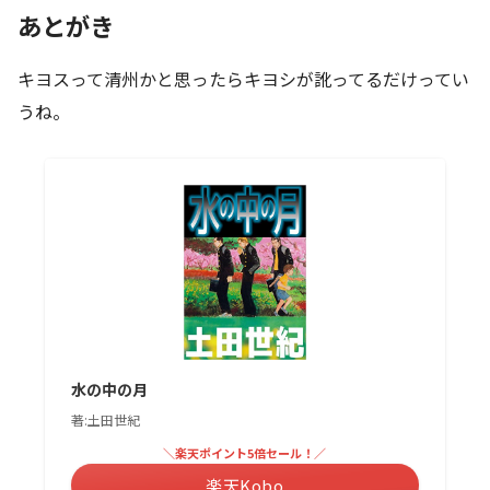
あとがき
キヨスって清州かと思ったらキヨシが訛ってるだけってい
うね。
水の中の月
著:土田世紀
＼楽天ポイント5倍セール！／
楽天Kobo