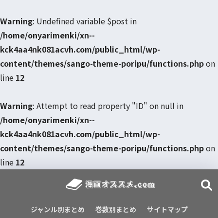
Warning
: Undefined variable $post in
/home/onyarimenki/xn--
kck4aa4nk081acvh.com/public_html/wp-
content/themes/sango-theme-poripu/functions.php
on
line
12
Warning
: Attempt to read property "ID" on null in
/home/onyarimenki/xn--
kck4aa4nk081acvh.com/public_html/wp-
content/themes/sango-theme-poripu/functions.php
on
line
12
ジャンル別まとめ
巻数別まとめ
サイトマップ