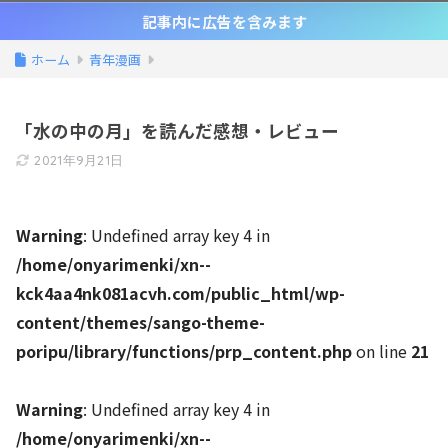
記事内に広告を含みます
ホーム
青年漫画
「水の中の月」を読んだ感想・レビュー
2021年9月21日
Warning
: Undefined array key 4 in
/home/onyarimenki/xn--
kck4aa4nk081acvh.com/public_html/wp-
content/themes/sango-theme-
poripu/library/functions/prp_content.php
on line
21
Warning
: Undefined array key 4 in
/home/onyarimenki/xn--