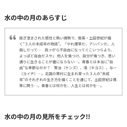
水の中の月のあらすじ
砥ぎ澄まされた感性と熱い情熱で、俊英・土田世紀が描
く“３人の未成年の物語”。「やれ煙草だ、アンパンだ、人
殺しだって… 我ァがら不自由になってぐこいつらより、
よっぽど自由だスや」 他人を傷つけ、自分が傷つき、思い
通りに生きることが儘にならない…。青春とは本当に“自
由”な季節なのか？ 賢治（ケンズ）、清（キヨス）、与一
（ヨイヂ）…。北国の寒村に生まれ育った３人の“未成
年”のそれぞれの生き方を描くことを通じて、土田世紀は僕
等に問う…。青春とは何かを、人生とは何かを…。
水の中の月の見所をチェック!!