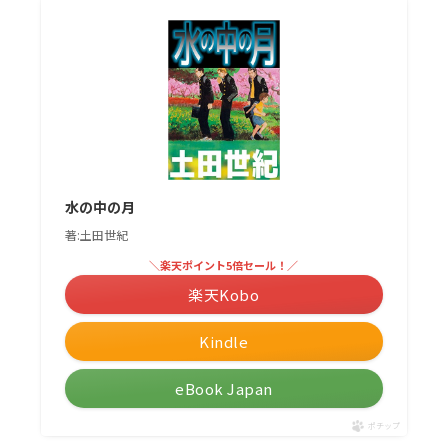
水の中の月
著:土田世紀
＼楽天ポイント5倍セール！／
楽天Kobo
Kindle
eBook Japan
ポチップ