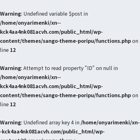
Warning
: Undefined variable $post in
/home/onyarimenki/xn--
kck4aa4nk081acvh.com/public_html/wp-
content/themes/sango-theme-poripu/functions.php
on
line
12
Warning
: Attempt to read property "ID" on null in
/home/onyarimenki/xn--
kck4aa4nk081acvh.com/public_html/wp-
content/themes/sango-theme-poripu/functions.php
on
line
12
Warning
: Undefined array key 4 in
/home/onyarimenki/xn-
-kck4aa4nk081acvh.com/public_html/wp-