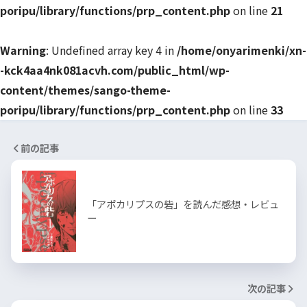
poripu/library/functions/prp_content.php
on line
21
Warning
: Undefined array key 4 in
/home/onyarimenki/xn-
-kck4aa4nk081acvh.com/public_html/wp-
content/themes/sango-theme-
poripu/library/functions/prp_content.php
on line
33
前の記事
「アポカリプスの砦」を読んだ感想・レビュ
ー
次の記事