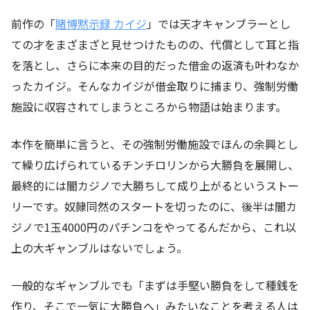
前作の「
賭博黙示録 カイジ
」では天才キャンブラーとし
ての才をまざまざと見せつけたものの、代償として耳と指
を落とし、さらに本来の目的だった借金の返済も叶わなか
ったカイジ。そんなカイジが借金取りに捕まり、強制労働
施設に収容されてしまうところから物語は始まります。
本作を簡単に言うと、その強制労働施設でほんの余興とし
て繰り広げられているチンチロリンから大勝負を展開し、
最終的には闇カジノで大勝ちして成り上がるというストー
リーです。奴隷同然のスタートを切ったのに、後半は闇カ
ジノで1玉4000円のパチンコをやってるんだから、これ以
上の大ギャンブルはないでしょう。
一般的なギャンブルでも「まずは手堅い勝負をして種銭を
作り、そこで一気に大勝負へ」みたいなことを考える人は