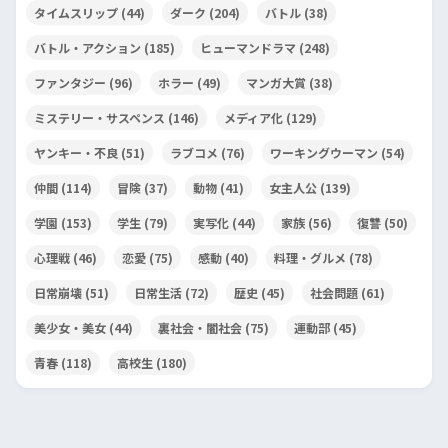
タイムスリップ
(44)
ダーク
(204)
バトル
(38)
バトル・アクション
(185)
ヒューマンドラマ
(248)
ファンタジー
(96)
ホラー
(49)
マンガ大賞
(38)
ミステリー・サスペンス
(146)
メディア化
(129)
ヤンキー・不良
(51)
ラブコメ
(76)
ワーキングウーマン
(54)
仲間
(114)
冒険
(37)
動物
(41)
女主人公
(139)
学園
(153)
学生
(79)
実写化
(44)
家族
(56)
復讐
(50)
心理戦
(46)
恋愛
(75)
感動
(40)
料理・グルメ
(78)
日常崩壊
(51)
日常生活
(72)
歴史
(45)
社会問題
(61)
美少女・美女
(44)
裏社会・闇社会
(75)
運動部
(45)
青春
(118)
高校生
(180)