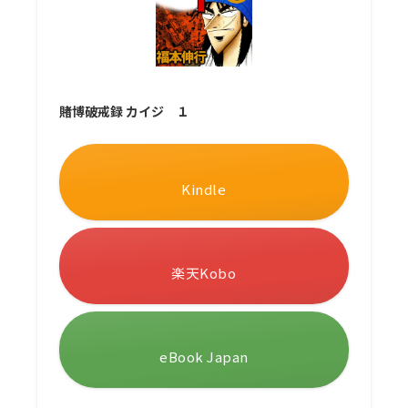
賭博破戒録 カイジ １
Kindle
楽天Kobo
eBook Japan