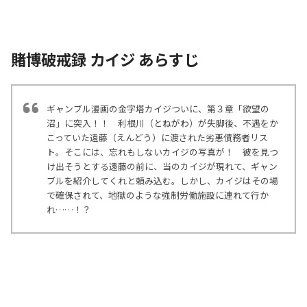
賭博破戒録 カイジ あらすじ
ギャンブル漫画の金字塔カイジついに、第３章「欲望の
沼」に突入！！ 利根川（とねがわ）が失脚後、不遇をか
こっていた遠藤（えんどう）に渡された劣悪債務者リス
ト。そこには、忘れもしないカイジの写真が！ 彼を見つ
け出そうとする遠藤の前に、当のカイジが現れて、ギャン
ブルを紹介してくれと頼み込む。しかし、カイジはその場
で確保されて、地獄のような強制労働施設に連れて行か
れ……！？