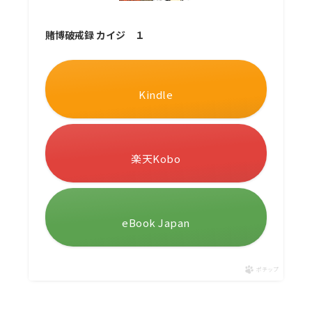
賭博破戒録 カイジ １
Kindle
楽天Kobo
eBook Japan
ポチップ