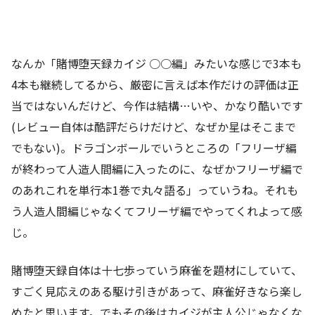
なんか「賭博堕天録カイジ ○○編」みたいな感じで3本も
4本も継続してるから、厳密に言えば本作だけの評価は正
当ではないんだけど、今作は結構…いや、かなり酷いです
(レビュー自体は酷評だらけだけど、なぜか星はそこまで
でもない)。ドラゴンボールでいうところの「フリーザ編
が終わって人造人間編に入ったのに、なぜかフリーザ編で
のあれこれを単行本1巻で丸々語る」っていうね。それも
う人造人間編じゃなくてフリーザ編でやってくれよって感
じ。
賭博堕天録自体は十七歩っていう麻雀を題材にしていて、
すごく見応えのある駆け引きがあって、麻雀好きなら楽し
めたと思います。でもその後はカイジが主人公じゃなくな