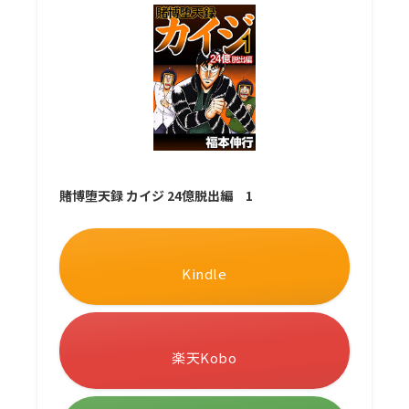
賭博堕天録 カイジ 24億脱出編 1
Kindle
楽天Kobo