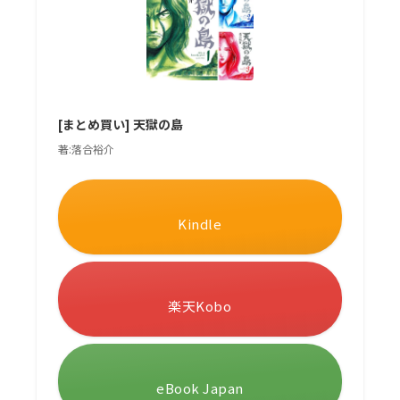
[まとめ買い] 天獄の島
著:落合裕介
Kindle
楽天Kobo
eBook Japan