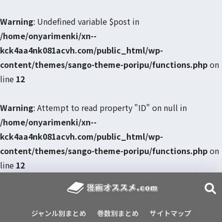
Warning
: Undefined variable $post in
/home/onyarimenki/xn--
kck4aa4nk081acvh.com/public_html/wp-
content/themes/sango-theme-poripu/functions.php
on
line
12
Warning
: Attempt to read property "ID" on null in
/home/onyarimenki/xn--
kck4aa4nk081acvh.com/public_html/wp-
content/themes/sango-theme-poripu/functions.php
on
line
12
ジャンル別まとめ
巻数別まとめ
サイトマップ