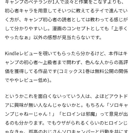
キャンプのベテランが1人で淡々と作業をこなすよりも、
初心者キャラを用意してそいつに教えてるテイで進んでい
く方が、キャンプ初心者の読者としては教わってる感じが
して分かりやすいし。漫画のコンセプトとしても「上手く
やったなぁ」以外の感想が見当たらないです。
Kindleレビューを覗いてもらったら分かるけど、本作はキ
ャンプの初心者～上級者まで問わず、色んな人からの高評
価を獲得してる作品です(コミックス1巻は無料公開の関係
でややレビュー低め)。
というかこれを面白くないっていう人は、よほどアウトド
アに興味が無い人なんじゃないかと。もちろん「ソロキャ
ンプじゃねーじゃん！」「ヒロインは邪魔」って意見が出
るのも分かります。でもウザがられるくらいのヒロインじ
ゃなきゃ、孤高のおじさんソロキャンパーと行動を共にす