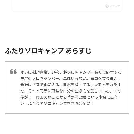
ポチップ
ふたりソロキャンプ あらすじ
オレは樹乃倉厳。34歳。趣味はキャンプ。独りで野営する
生粋のソロキャンパー。車はいらない。電車を乗り継ぎ、
最後はバスで山に入る。自然を愛してる、火を木を水を土
を。それと同等に孤独な自分の生き方を愛している―――。…な
俺が！ ひょんなことから草野雫20歳という小娘に出会
い、ふたりでソロキャンプをするはめに！