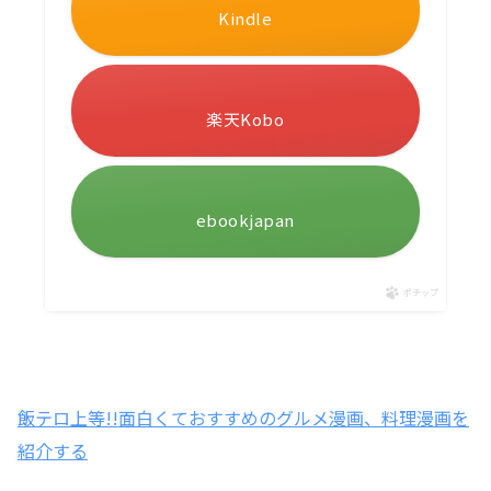
Kindle
楽天Kobo
ebookjapan
ポチップ
飯テロ上等!!面白くておすすめのグルメ漫画、料理漫画を
紹介する