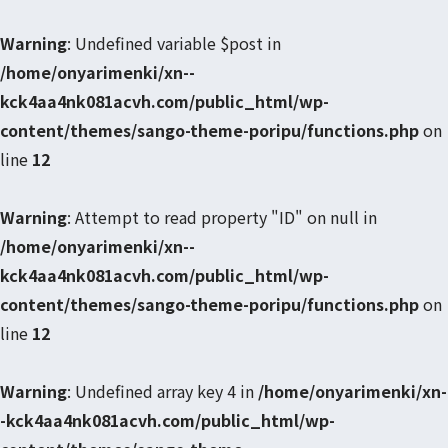
Warning
: Undefined variable $post in
/home/onyarimenki/xn--
kck4aa4nk081acvh.com/public_html/wp-
content/themes/sango-theme-poripu/functions.php
on
line
12
Warning
: Attempt to read property "ID" on null in
/home/onyarimenki/xn--
kck4aa4nk081acvh.com/public_html/wp-
content/themes/sango-theme-poripu/functions.php
on
line
12
Warning
: Undefined array key 4 in
/home/onyarimenki/xn-
-kck4aa4nk081acvh.com/public_html/wp-