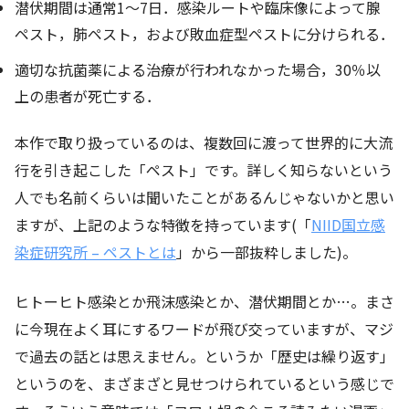
潜伏期間は通常1〜7日．感染ルートや臨床像によって腺
ペスト，肺ペスト，および敗血症型ペストに分けられる．
適切な抗菌薬による治療が行われなかった場合，30％以
上の患者が死亡する．
本作で取り扱っているのは、複数回に渡って世界的に大流
行を引き起こした「ペスト」です。詳しく知らないという
人でも名前くらいは聞いたことがあるんじゃないかと思い
ますが、上記のような特徴を持っています(「
NIID国立感
染症研究所 – ペストとは
」から一部抜粋しました)。
ヒトーヒト感染とか飛沫感染とか、潜伏期間とか…。まさ
に今現在よく耳にするワードが飛び交っていますが、マジ
で過去の話とは思えません。というか「歴史は繰り返す」
というのを、まざまざと見せつけられているという感じで