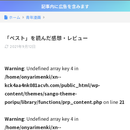
記事内に広告を含みます
ホーム
青年漫画
「ペスト」を読んだ感想・レビュー
2021年9月12日
Warning
: Undefined array key 4 in
/home/onyarimenki/xn--
kck4aa4nk081acvh.com/public_html/wp-
content/themes/sango-theme-
poripu/library/functions/prp_content.php
on line
21
Warning
: Undefined array key 4 in
/home/onyarimenki/xn--