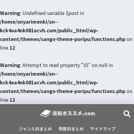
Warning
: Undefined variable $post in
/home/onyarimenki/xn--
kck4aa4nk081acvh.com/public_html/wp-
content/themes/sango-theme-poripu/functions.php
on
line
12
Warning
: Attempt to read property "ID" on null in
/home/onyarimenki/xn--
kck4aa4nk081acvh.com/public_html/wp-
content/themes/sango-theme-poripu/functions.php
on
line
12
ジャンル別まとめ
巻数別まとめ
サイトマップ