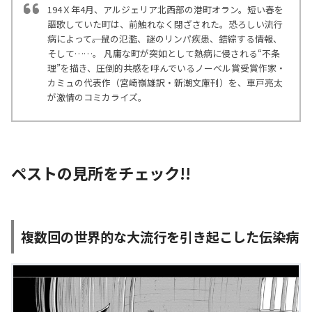
194Ｘ年4月、アルジェリア北西部の港町オラン。短い春を
謳歌していた町は、前触れなく閉ざされた。恐ろしい流行
病によって――。鼠の氾濫、謎のリンパ疾患、錯綜する情報、
そして……。 凡庸な町が突如として熱病に侵される“不条
理”を描き、圧倒的共感を呼んでいるノーベル賞受賞作家・
カミュの代表作（宮崎嶺雄訳・新潮文庫刊）を、車戸亮太
が激情のコミカライズ。
ペストの見所をチェック!!
複数回の世界的な大流行を引き起こした伝染病