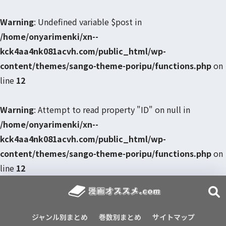
Warning
: Undefined variable $post in
/home/onyarimenki/xn--
kck4aa4nk081acvh.com/public_html/wp-
content/themes/sango-theme-poripu/functions.php
on
line
12
Warning
: Attempt to read property "ID" on null in
/home/onyarimenki/xn--
kck4aa4nk081acvh.com/public_html/wp-
content/themes/sango-theme-poripu/functions.php
on
line
12
ジャンル別まとめ
巻数別まとめ
サイトマップ