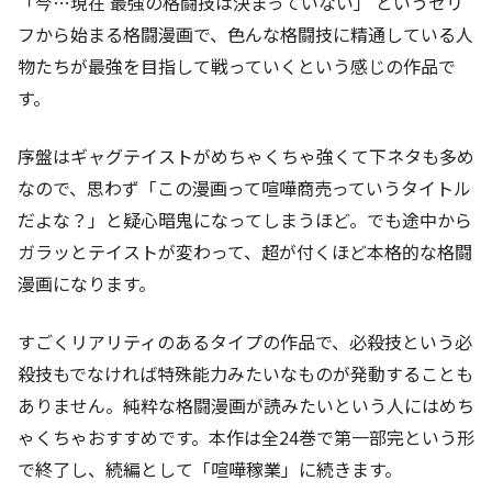
「今…現在 最強の格闘技は決まっていない」 というセリ
フから始まる格闘漫画で、色んな格闘技に精通している人
物たちが最強を目指して戦っていくという感じの作品で
す。
序盤はギャグテイストがめちゃくちゃ強くて下ネタも多め
なので、思わず「この漫画って喧嘩商売っていうタイトル
だよな？」と疑心暗鬼になってしまうほど。でも途中から
ガラッとテイストが変わって、超が付くほど本格的な格闘
漫画になります。
すごくリアリティのあるタイプの作品で、必殺技という必
殺技もでなければ特殊能力みたいなものが発動することも
ありません。純粋な格闘漫画が読みたいという人にはめち
ゃくちゃおすすめです。本作は全24巻で第一部完という形
で終了し、続編として「喧嘩稼業」に続きます。