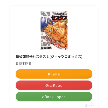
拳奴死闘伝セスタス 1 (ジェッツコミックス)
著:技来静也
Kindle
楽天Kobo
eBook Japan
ポチップ