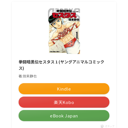
拳闘暗黒伝セスタス 1 (ヤングアニマルコミック
ス)
著:技来静也
Kindle
楽天Kobo
eBook Japan
ポチップ