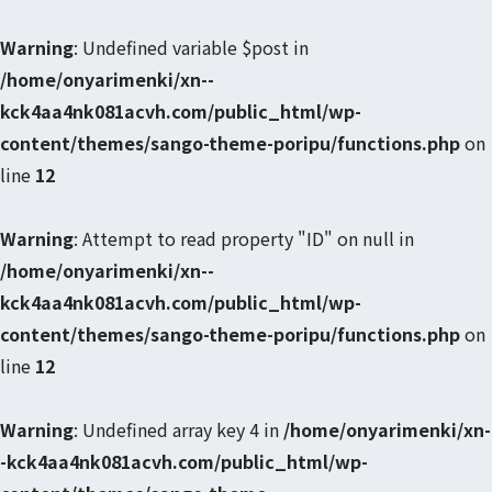
Warning
: Undefined variable $post in
/home/onyarimenki/xn--
kck4aa4nk081acvh.com/public_html/wp-
content/themes/sango-theme-poripu/functions.php
on
line
12
Warning
: Attempt to read property "ID" on null in
/home/onyarimenki/xn--
kck4aa4nk081acvh.com/public_html/wp-
content/themes/sango-theme-poripu/functions.php
on
line
12
Warning
: Undefined array key 4 in
/home/onyarimenki/xn-
-kck4aa4nk081acvh.com/public_html/wp-