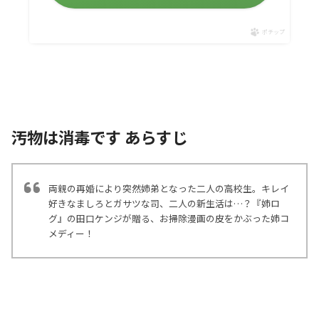
ポチップ
汚物は消毒です あらすじ
両親の再婚により突然姉弟となった二人の高校生。キレイ
好きなましろとガサツな司、二人の新生活は…？『姉ロ
グ』の田口ケンジが贈る、お掃除漫画の皮をかぶった姉コ
メディー！