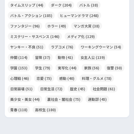
タイムスリップ
(44)
ダーク
(204)
バトル
(38)
バトル・アクション
(185)
ヒューマンドラマ
(248)
ファンタジー
(96)
ホラー
(49)
マンガ大賞
(38)
ミステリー・サスペンス
(146)
メディア化
(129)
ヤンキー・不良
(51)
ラブコメ
(76)
ワーキングウーマン
(54)
仲間
(114)
冒険
(37)
動物
(41)
女主人公
(139)
学園
(153)
学生
(79)
実写化
(44)
家族
(56)
復讐
(50)
心理戦
(46)
恋愛
(75)
感動
(40)
料理・グルメ
(78)
日常崩壊
(51)
日常生活
(72)
歴史
(45)
社会問題
(61)
美少女・美女
(44)
裏社会・闇社会
(75)
運動部
(45)
青春
(118)
高校生
(180)