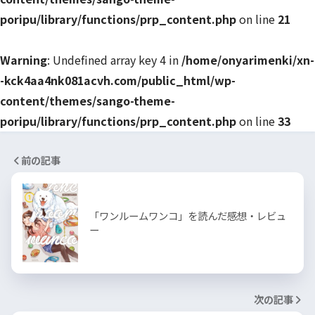
poripu/library/functions/prp_content.php
on line
21
Warning
: Undefined array key 4 in
/home/onyarimenki/xn-
-kck4aa4nk081acvh.com/public_html/wp-
content/themes/sango-theme-
poripu/library/functions/prp_content.php
on line
33
前の記事
「ワンルームワンコ」を読んだ感想・レビュ
ー
次の記事