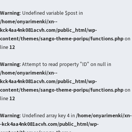
Warning
: Undefined variable $post in
/home/onyarimenki/xn--
kck4aa4nk081acvh.com/public_html/wp-
content/themes/sango-theme-poripu/functions.php
on
line
12
Warning
: Attempt to read property "ID" on null in
/home/onyarimenki/xn--
kck4aa4nk081acvh.com/public_html/wp-
content/themes/sango-theme-poripu/functions.php
on
line
12
Warning
: Undefined array key 4 in
/home/onyarimenki/xn-
-kck4aa4nk081acvh.com/public_html/wp-