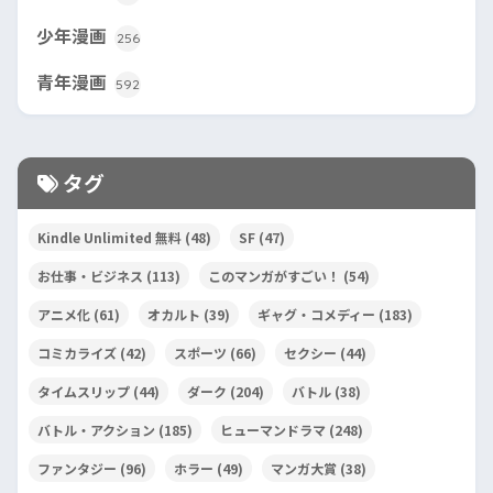
少年漫画
256
青年漫画
592
タグ
Kindle Unlimited 無料
(48)
SF
(47)
お仕事・ビジネス
(113)
このマンガがすごい！
(54)
アニメ化
(61)
オカルト
(39)
ギャグ・コメディー
(183)
コミカライズ
(42)
スポーツ
(66)
セクシー
(44)
タイムスリップ
(44)
ダーク
(204)
バトル
(38)
バトル・アクション
(185)
ヒューマンドラマ
(248)
ファンタジー
(96)
ホラー
(49)
マンガ大賞
(38)