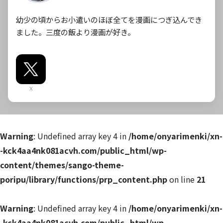
幼少の頃からお小遣いのほぼ全てを漫画につぎ込んでき
ました。三度の飯より漫画が好き。
X
Warning
: Undefined array key 4 in
/home/onyarimenki/xn-
-kck4aa4nk081acvh.com/public_html/wp-
content/themes/sango-theme-
poripu/library/functions/prp_content.php
on line
21
Warning
: Undefined array key 4 in
/home/onyarimenki/xn-
-kck4aa4nk081acvh.com/public_html/wp-