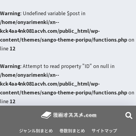
Warning
: Undefined variable $post in
/home/onyarimenki/xn--
kck4aa4nk081acvh.com/public_html/wp-
content/themes/sango-theme-poripu/functions.php
on
line
12
Warning
: Attempt to read property "ID" on null in
/home/onyarimenki/xn--
kck4aa4nk081acvh.com/public_html/wp-
content/themes/sango-theme-poripu/functions.php
on
line
12
ジャンル別まとめ
巻数別まとめ
サイトマップ